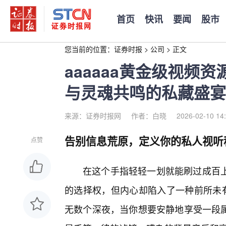
首页
快讯
要闻
股市
您当前的位置：
证券时报
>
公司
>
正文
aaaaaa黄金级视频
与灵魂共鸣的私藏盛宴
来源：证券时报网
作者：白晓
2026-02-10 14
告别信息荒原，定义你的私人视听
点赞
在这个手指轻轻一划就能刷过成百
的选择权，但内心却陷入了一种前所未有
无数个深夜，当你想要安静地享受一段属