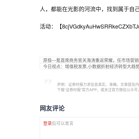
人，都能在光影的河流中，找到属于自
活动：【
8cjVGdkyAuHwSRRkeCZXbTJ
原极—氪首席商务官关海涛重返荣耀，任市场营销
今日视点：增值税发票,小数据折射经济转型大趋
声明：证券时报力求信息真实、准确，文章提及内
下载“证券时报”官方APP，或关注官方微信公众
网友评论
登录
后可以发言