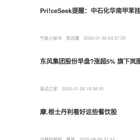
Pri!ceSeek提醒：中石化华南甲
气象小秘书
陈凤馨
2026-01-30 03:37:35
东风集团股份早盘?涨超5% 旗下岚
驱动之家
2026-01-26 16:08:35
摩.根士丹利看好这些餐饮股
证券时报网
曹晨
2025-08-05 21:44