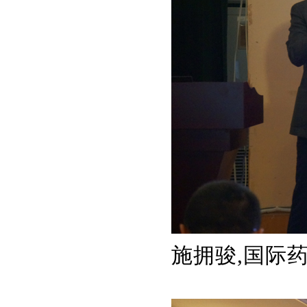
施拥骏,国际